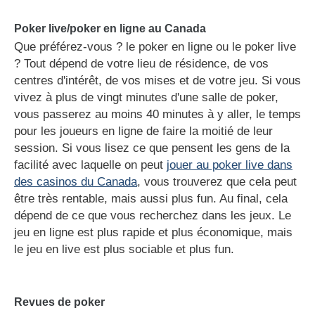
Poker live/poker en ligne au Canada
Que préférez-vous ? le poker en ligne ou le poker live
? Tout dépend de votre lieu de résidence, de vos
centres d'intérêt, de vos mises et de votre jeu. Si vous
vivez à plus de vingt minutes d'une salle de poker,
vous passerez au moins 40 minutes à y aller, le temps
pour les joueurs en ligne de faire la moitié de leur
session. Si vous lisez ce que pensent les gens de la
facilité avec laquelle on peut
jouer au poker live dans
des casinos du Canada
, vous trouverez que cela peut
être très rentable, mais aussi plus fun. Au final, cela
dépend de ce que vous recherchez dans les jeux. Le
jeu en ligne est plus rapide et plus économique, mais
le jeu en live est plus sociable et plus fun.
Revues de poker