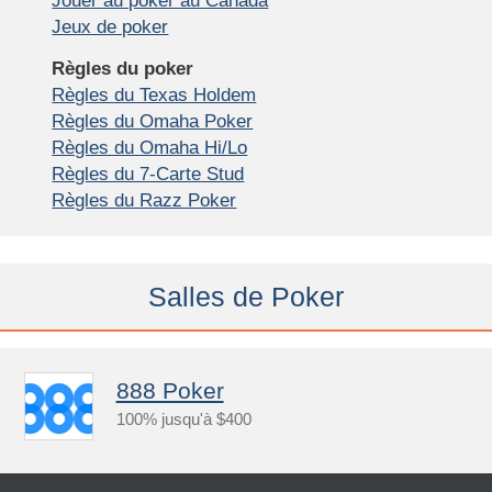
Jouer au poker au Canada
Jeux de poker
Règles du poker
Règles du Texas Holdem
Règles du Omaha Poker
Règles du Omaha Hi/Lo
Règles du 7-Carte Stud
Règles du Razz Poker
Salles de Poker
888 Poker
100% jusqu'à $400