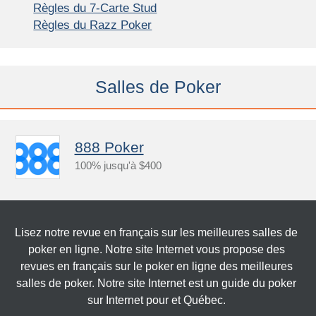
Règles du 7-Carte Stud
Règles du Razz Poker
Salles de Poker
888 Poker
100% jusqu'à $400
Lisez notre revue en français sur les meilleures salles de
poker en ligne. Notre site Internet vous propose des
revues en français sur le poker en ligne des meilleures
salles de poker. Notre site Internet est un guide du poker
sur Internet pour et Québec.