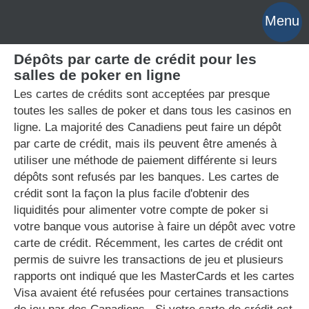
Menu
Dépôts par carte de crédit pour les
salles de poker en ligne
Les cartes de crédits sont acceptées par presque
toutes les salles de poker et dans tous les casinos en
ligne. La majorité des Canadiens peut faire un dépôt
par carte de crédit, mais ils peuvent être amenés à
utiliser une méthode de paiement différente si leurs
dépôts sont refusés par les banques. Les cartes de
crédit sont la façon la plus facile d'obtenir des
liquidités pour alimenter votre compte de poker si
votre banque vous autorise à faire un dépôt avec votre
carte de crédit. Récemment, les cartes de crédit ont
permis de suivre les transactions de jeu et plusieurs
rapports ont indiqué que les MasterCards et les cartes
Visa avaient été refusées pour certaines transactions