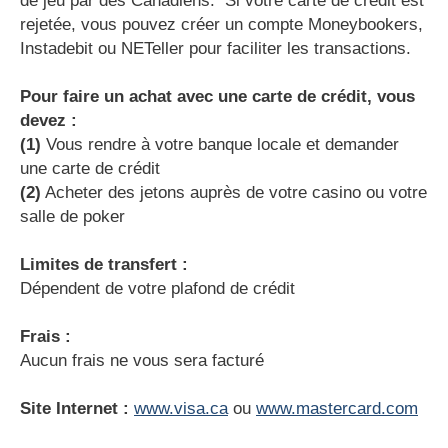
de jeu par des Canadiens. Si votre carte de crédit est
rejetée, vous pouvez créer un compte Moneybookers,
Instadebit ou NETeller pour faciliter les transactions.
Pour faire un achat avec une carte de crédit, vous
devez :
(1)
Vous rendre à votre banque locale et demander
une carte de crédit
(2)
Acheter des jetons auprès de votre casino ou votre
salle de poker
Limites de transfert :
Dépendent de votre plafond de crédit
Frais :
Aucun frais ne vous sera facturé
Site Internet :
www.visa.ca
ou
www.mastercard.com