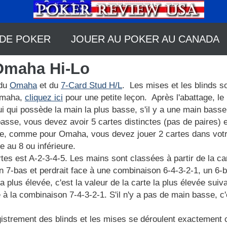
 DE POKER
JOUER AU POKER AU CANADA
Omaha Hi-Lo
 du
Omaha
et du
7-Card Stud H/L
. Les mises et les blinds 
Omaha,
cliquez ici
pour une petite leçon. Après l'abattage, le p
ui qui possède la main la plus basse, s'il y a une main basse
se, vous devez avoir 5 cartes distinctes (pas de paires) et
e, comme pour Omaha, vous devez jouer 2 cartes dans votre
e au 8 ou inférieure.
s est A-2-3-4-5. Les mains sont classées à partir de la car
 7-bas et perdrait face à une combinaison 6-4-3-2-1, un 6-
plus élevée, c'est la valeur de la carte la plus élevée suiv
à la combinaison 7-4-3-2-1. S'il n'y a pas de main basse, c'
egistrement des blinds et les mises se déroulent exacteme