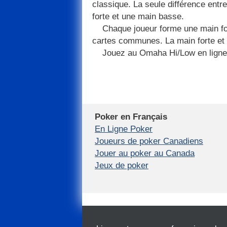
classique. La seule différence entr
forte et une main basse.
Chaque joueur forme une main forte
cartes communes. La main forte et 
Jouez au Omaha Hi/Low en ligne
Poker en Français
En Ligne Poker
Joueurs de poker Canadiens
Jouer au poker au Canada
Jeux de poker