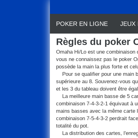
POKER EN LIGNE
JEUX
Règles du poker 
Omaha Hi/Lo est une combinaison
vous ne connaissez pas le poker 
possède la main la plus forte et cel
Pour se qualifier pour une main bas
supérieure au 8. Souvenez-vous qu
et les 3 du tableau doivent être égal
La meilleure main basse de 5 carte
combinaison 7-4-3-2-1 équivaut à un
mains basses avec la même carte la 
combinaison 7-5-4-3-2 perdrait face 
totalité du pot.
La distribution des cartes, l'enr